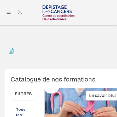
Passer au contenu principal
Blocs du contenu principal
Blocs
Passer
Catalogue de nos formations
Catalogue de nos formations
FILTRES
En savoir plus
Tous
les